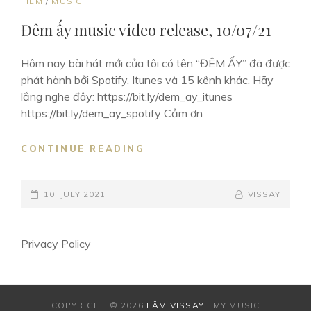
CAT
FILM
/
MUSIC
LINKS
Đêm ấy music video release, 10/07/21
Hôm nay bài hát mới của tôi có tên “ĐÊM ẤY” đã được
phát hành bởi Spotify, Itunes và 15 kênh khác. Hãy
lắng nghe đây: https://bit.ly/dem_ay_itunes
https://bit.ly/dem_ay_spotify Cảm ơn
ĐÊM
CONTINUE READING
ẤY
MUSIC
POSTED-
VIDEO
BY
BYLINE
10. JULY 2021
VISSAY
RELEASE,
ON
LINE
10/07/21
Privacy Policy
COPYRIGHT © 2026
LÂM VISSAY
|
MY MUSIC