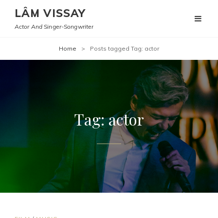
LÂM VISSAY
Actor And Singer-Songwriter
Home
>
Posts tagged
Tag:
actor
Tag:
actor